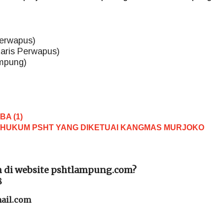
Perwapus)
taris Perwapus)
mpung)
A (1)
N HUKUM PSHT YANG DIKETUAI KANGMAS MURJOKO
n di website pshtlampung.com?
8
ail.com