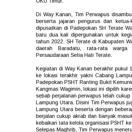
OKU Timur.
Di Way Kanan, Tim Perwapus disambu
berserta jajaran pengurus dan ketua
dipusatkan di Padepokan SH Terate Way
baru dua kali dipergunakan untuk keg
tahun 2022. SH Terate di Kabupaten W
daerah Baradatu, rata-rata warga
Persaudaraan Setia Hati Terate.
Kegiatan di Way Kanan berakhir pukul 
ke lokasi terakhir yakni Cabang Lamp
Padepokan PSHT Ranting Bukit Kemunin
Kangmas Wagimin, lokasi ini dipilih kar
sebab perjalanan perwapus telah cukup
Lampung Utara. Disini Tim Perwapus ju
Lampung Utara beserta dengan beberap
berjalan cukup akrab dan banyak masu
kebaikan tata kelola organisasi PSHT k
Selepas Maghrib, Tim Perwapus meneru