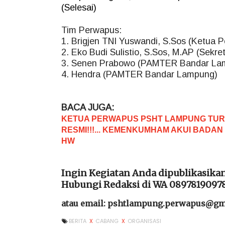
(Selesai)
Tim Perwapus:
1. Brigjen TNI Yuswandi, S.Sos (Ketua 
2. Eko Budi Sulistio, S.Sos, M.AP (Sekre
3. Senen Prabowo (PAMTER Bandar La
4. Hendra (PAMTER Bandar Lampung)
BACA JUGA:
KETUA PERWAPUS PSHT LAMPUNG TURB
RESMI!!!... KEMENKUMHAM AKUI BADA
HW
Ingin Kegiatan Anda dipublikasika
Hubungi Redaksi di WA 0897819097
atau email: pshtlampung.perwapus@gm
BERITA
X
CABANG
X
ORGANISASI