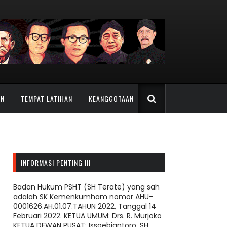
AN
TEMPAT LATIHAN
KEANGGOTAAN
INFORMASI PENTING !!!
Badan Hukum PSHT (SH Terate) yang sah
adalah SK Kemenkumham nomor AHU-
0001626.AH.01.07.TAHUN 2022, Tanggal 14
Februari 2022. KETUA UMUM: Drs. R. Murjoko
KETUA DEWAN PUSAT: Issoebiantoro, SH