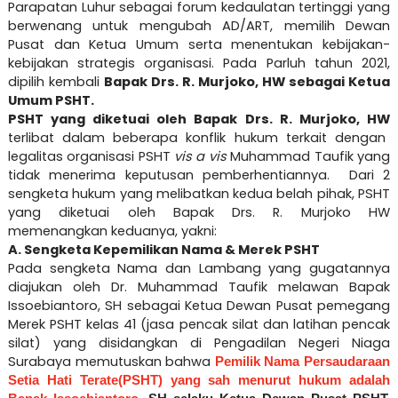
Parapatan Luhur sebagai forum kedaulatan tertinggi yang
berwenang untuk mengubah AD/ART, memilih Dewan
Pusat dan Ketua Umum serta menentukan kebijakan-
kebijakan strategis organisasi. Pada Parluh tahun 2021,
dipilih kembali
Bapak Drs. R. Murjoko, HW sebagai Ketua
Umum PSHT.
PSHT yang diketuai oleh Bapak Drs. R. Murjoko, HW
terlibat dalam beberapa konflik hukum terkait dengan
legalitas organisasi PSHT
vis a vis
Muhammad Taufik yang
tidak menerima keputusan pemberhentiannya. Dari 2
sengketa hukum yang melibatkan kedua belah pihak, PSHT
yang diketuai oleh Bapak Drs. R. Murjoko HW
memenangkan keduanya,
yakni:
A. Sengketa Kepemilikan Nama & Merek PSHT
Pada sengketa Nama dan Lambang yang gugatannya
diajukan oleh Dr. Muhammad Taufik melawan Bapak
Issoebiantoro, SH sebagai Ketua Dewan Pusat pemegang
Merek PSHT kelas 41 (jasa pencak silat dan latihan pencak
silat) yang disidangkan di Pengadilan Negeri Niaga
Surabaya memutuskan bahwa
Pemilik Nama Persaudaraan
Setia Hati Terate(PSHT) yang sah menurut hukum adalah