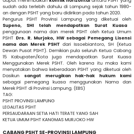
dapat menimbulkan
konflik horizontal
antara PSHT yang
sudah ada terlebih dahulu di Lampung sejak tahun 1980-
an dengan PSHT yang baru didirikan pada tahun 2020.
Pengurus PSHT Provinsi Lampung yang diketuai oleh
Supeno, SHI telah mendapatkan Surat Kuasa
penggunaan nama dan merek PSHT oleh Ketua Umum
PSHT
Drs. R. Murjoko, HW sebagai Pemegang Lisensi
nama dan Merek PSHT
dari Issoebiantoro, SH (Ketua
Dewan Pusat PSHT). Demikian pula seluruh Ketua Cabang
15 Kabupaten/Kota juga mendapatkan Surat Kuasa
Menggunakan Merek PSHT. Oleh karena itu maka kami
menyatakan bahwa keberadaan PSHT yang diketuai oleh
Dasikun
sangat merugikan hak-hak hukum kami
sebagai pemegang kuasa menggunakan Nama dan
Merek PSHT di Provinsi Lampung. (EBS)
TAG:
PSHT PROVINSI LAMPUNG
LEGALITAS PSHT
PERSAUDARAAN SETIA HATI TERATE YANG SAH
KETUA UMUM PSHT KANGMAS MURJOKO HW
CABANG PSHT SE-PROVINSI LAMPUNG