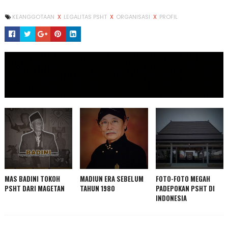
KEANGGOTAAN
X
LEGALITAS PSHT
X
ORGANISASI
X
PROFIL
IKLAN USAHA
MAS BADINI TOKOH
MADIUN ERA SEBELUM
FOTO-FOTO MEGAH
PSHT DARI MAGETAN
TAHUN 1980
PADEPOKAN PSHT DI
INDONESIA