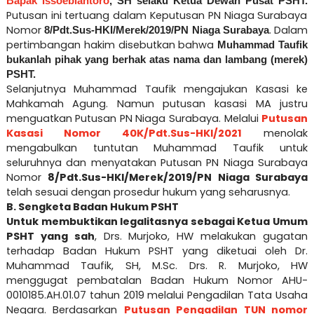
Bapak Issoebiantoro
, SH selaku Ketua Dewan Pusat PSHT.
Putusan ini tertuang dalam Keputusan PN Niaga Surabaya
Nomor
. Dalam
8/Pdt.Sus-HKI/Merek/2019/PN Niaga Surabaya
pertimbangan hakim disebutkan bahwa
Muhammad Taufik
bukanlah pihak yang berhak atas nama dan lambang (merek)
PSHT.
Selanjutnya Muhammad Taufik mengajukan Kasasi ke
Mahkamah Agung. Namun putusan kasasi MA justru
menguatkan Putusan PN Niaga Surabaya. Melalui
Putusan
Kasasi Nomor 40K/Pdt.Sus-HKI/2021
menolak
mengabulkan tuntutan Muhammad Taufik untuk
seluruhnya dan menyatakan Putusan PN Niaga Surabaya
Nomor
8/Pdt.Sus-HKI/Merek/2019/PN Niaga Surabaya
telah sesuai dengan prosedur hukum yang seharusnya.
B. Sengketa Badan Hukum PSHT
Untuk membuktikan legalitasnya sebagai Ketua Umum
PSHT yang sah
, Drs. Murjoko, HW melakukan gugatan
terhadap Badan Hukum PSHT yang diketuai oleh Dr.
Muhammad Taufik, SH, M.Sc. Drs. R. Murjoko, HW
menggugat pembatalan Badan Hukum Nomor AHU-
0010185.AH.01.07 tahun 2019 melalui Pengadilan Tata Usaha
Negara. Berdasarkan
Putusan Pengadilan TUN nomor