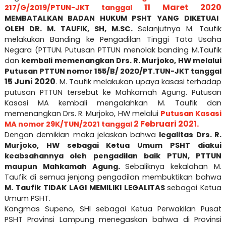
11 Maret 2020
217/G/2019/PTUN-JKT tanggal
MEMBATALKAN BADAN HUKUM PSHT YANG DIKETUAI
OLEH DR. M. TAUFIK, SH, M.SC.
Selanjutnya M. Taufik
melakukan Banding ke Pengadilan Tinggi Tata Usaha
Negara (PTTUN. Putusan PTTUN menolak banding M.Taufik
dan
kembali memenangkan Drs. R. Murjoko, HW melalui
Putusan PTTUN nomor 155/B/ 2020/PT.TUN-JKT tanggal
15 Juni 2020
. M. Taufik melakukan upaya kasasi terhadap
putusan PTTUN tersebut ke Mahkamah Agung. Putusan
Kasasi MA kembali mengalahkan M. Taufik dan
memenangkan Drs. R. Murjoko, HW melalui
Putusan Kasasi
2 Februari 2021.
MA nomor 29K/TUN/2021 tanggal
Dengan demikian maka jelaskan bahwa
legalitas Drs. R.
Murjoko, HW sebagai Ketua Umum PSHT diakui
keabsahannya oleh pengadilan baik PTUN, PTTUN
maupun Mahkamah Agung.
Sebaliknya kekalahan M.
Taufik di semua jenjang pengadilan membuktikan bahwa
M. Taufik
TIDAK LAGI MEMILIKI LEGALITAS
sebagai Ketua
Umum PSHT.
Kangmas Supeno, SHI sebagai Ketua Perwakilan Pusat
PSHT Provinsi Lampung menegaskan bahwa di Provinsi