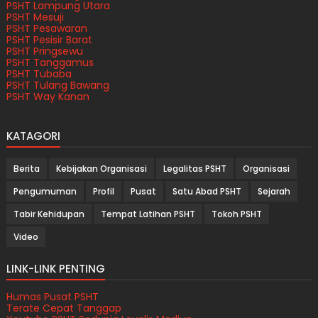
PSHT Lampung Utara
PSHT Mesuji
PSHT Pesawaran
PSHT Pesisir Barat
PSHT Pringsewu
PSHT Tanggamus
PSHT Tubaba
PSHT Tulang Bawang
PSHT Way Kanan
KATAGORI
Berita
Kebijakan Organisasi
Legalitas PSHT
Organisasi
Pengumuman
Profil
Pusat
Satu Abad PSHT
Sejarah
Tabir Kehidupan
Tempat Latihan PSHT
Tokoh PSHT
Video
LINK-LINK PENTING
Humas Pusat PSHT
Terate Cepat Tanggap