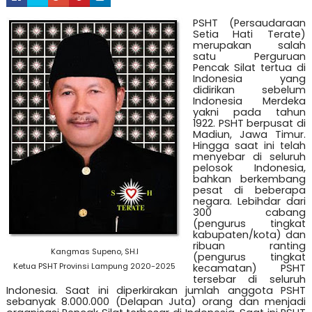
PSHT (Persaudaraan
Setia Hati Terate)
merupakan salah
satu Perguruan
Pencak Silat tertua di
Indonesia yang
didirikan sebelum
Indonesia Merdeka
yakni pada tahun
1922. PSHT berpusat di
Madiun, Jawa Timur.
Hingga saat ini telah
menyebar di seluruh
pelosok Indonesia,
bahkan berkembang
pesat di beberapa
negara. Lebihdar dari
300 cabang
(pengurus tingkat
kabupaten/kota) dan
ribuan ranting
Kangmas Supeno, SH.I
(pengurus tingkat
Ketua PSHT Provinsi Lampung 2020-2025
kecamatan) PSHT
tersebar di seluruh
Indonesia. Saat ini diperkirakan jumlah anggota PSHT
sebanyak 8.000.000 (Delapan Juta) orang dan menjadi