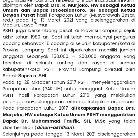
organisasi Pencak Silat terbesar di Indonesia. Saat ini PSHT
dipimpin oleh Bapak
Drs. R. Murjoko, HW sebagai Ketua
Umum dan Bapak Issoebiantoro, SH sebagai Ketua
Dewan Pusat
hasil Parapatan Luhur (Musyarawah Besar,
red.) pada tgl 13 Maret 2021 yang diselenggarakan di
Madiun, Jawa Timur
PSHT juga berkembang pesat di Provinsi Lampung sejak
akhir tahun 1980-an. Saat ini telah mempunyai pengurus
cabang sebanyak 15 cabang di seluruh kabupaten/kota di
Provinsi Lampung. Saat ini diperkirakan memiliki jumlah
anggota sebanyak 150.000 – 200.000 anggota yang
tersebar di seluruh ranting dan rayon di semua
kabupaten/kota. PSHT Provinsi Lampung diketuai oleh
Bapak
Supen o, SHI.
Pada tgl 28 Oktober tahun 2017 PSHT menyelenggarakan
Parapatan Luhur (PARLUH) untuk mengganti Ketua Umum
PSHT hasil Parapatan Luhur 2016 yang melakukan
pelanggaran-pelanggaran terhadap kebijakan organisasi.
Pada Parapatan Luhur 2017
ditetapkanlah Bapak Drs.
Murjoko, HW sebagai Ketua Umum PSHT menggantikan
Bapak Dr. Muhammad Taufik, SH, M.Sc
yang telah
diberhentikan (
dinon-aktifkan
).
Selanjutnya pada tanggal 13 Maret 2021 diselenggarakan