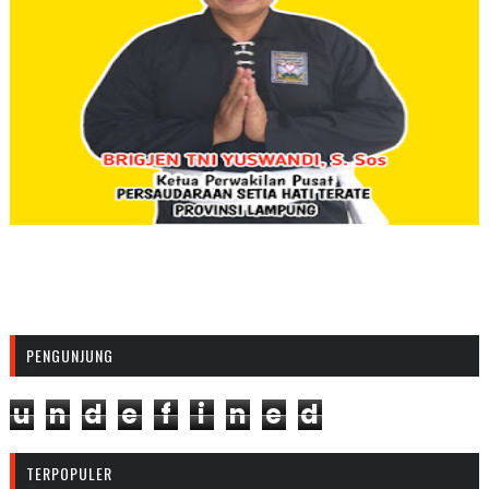
PENGUNJUNG
u
n
d
e
f
i
n
e
d
TERPOPULER