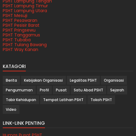
PSHT Lampung Tengah
PSHT Lampung Timur
PSHT Lampung Utara
PSHT Mesuji
PSHT Pesawaran
PSHT Pesisir Barat
PSHT Pringsewu
PSHT Tanggamus
PSHT Tubaba
PSHT Tulang Bawang
PSHT Way Kanan
KATAGORI
Berita
Kebijakan Organisasi
Legalitas PSHT
Organisasi
Pengumuman
Profil
Pusat
Satu Abad PSHT
Sejarah
Tabir Kehidupan
Tempat Latihan PSHT
Tokoh PSHT
Video
LINK-LINK PENTING
Humas Pusat PSHT