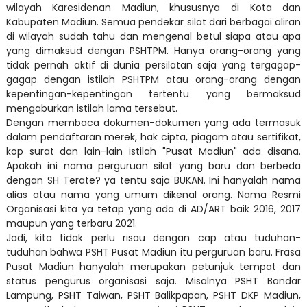
wilayah Karesidenan Madiun, khususnya di Kota dan
Kabupaten Madiun. Semua pendekar silat dari berbagai aliran
di wilayah sudah tahu dan mengenal betul siapa atau apa
yang dimaksud dengan PSHTPM. Hanya orang-orang yang
tidak pernah aktif di dunia persilatan saja yang tergagap-
gagap dengan istilah PSHTPM atau orang-orang dengan
kepentingan-kepentingan tertentu yang bermaksud
mengaburkan istilah lama tersebut.
Dengan membaca dokumen-dokumen yang ada termasuk
dalam pendaftaran merek, hak cipta, piagam atau sertifikat,
kop surat dan lain-lain istilah "Pusat Madiun" ada disana.
Apakah ini nama perguruan silat yang baru dan berbeda
dengan SH Terate? ya tentu saja BUKAN. Ini hanyalah nama
alias atau nama yang umum dikenal orang. Nama Resmi
Organisasi kita ya tetap yang ada di AD/ART baik 2016, 2017
maupun yang terbaru 2021.
Jadi, kita tidak perlu risau dengan cap atau tuduhan-
tuduhan bahwa PSHT Pusat Madiun itu perguruan baru. Frasa
Pusat Madiun hanyalah merupakan petunjuk tempat dan
status pengurus organisasi saja. Misalnya PSHT Bandar
Lampung, PSHT Taiwan, PSHT Balikpapan, PSHT DKP Madiun,