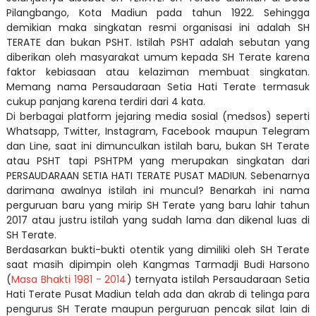
Pilangbango, Kota Madiun pada tahun 1922. Sehingga
demikian maka singkatan resmi organisasi ini adalah SH
TERATE dan bukan PSHT. Istilah PSHT adalah sebutan yang
diberikan oleh masyarakat umum kepada SH Terate karena
faktor kebiasaan atau kelaziman membuat singkatan.
Memang nama Persaudaraan Setia Hati Terate termasuk
cukup panjang karena terdiri dari 4 kata.
Di berbagai platform jejaring media sosial (medsos) seperti
Whatsapp, Twitter, Instagram, Facebook maupun Telegram
dan Line, saat ini dimunculkan istilah baru, bukan SH Terate
atau PSHT tapi PSHTPM yang merupakan singkatan dari
PERSAUDARAAN SETIA HATI TERATE PUSAT MADIUN. Sebenarnya
darimana awalnya istilah ini muncul? Benarkah ini nama
perguruan baru yang mirip SH Terate yang baru lahir tahun
2017 atau justru istilah yang sudah lama dan dikenal luas di
SH Terate.
Berdasarkan bukti-bukti otentik yang dimiliki oleh SH Terate
saat masih dipimpin oleh Kangmas Tarmadji Budi Harsono
(
Masa Bhakti 1981 - 2014
) ternyata istilah Persaudaraan Setia
Hati Terate Pusat Madiun telah ada dan akrab di telinga para
pengurus SH Terate maupun perguruan pencak silat lain di