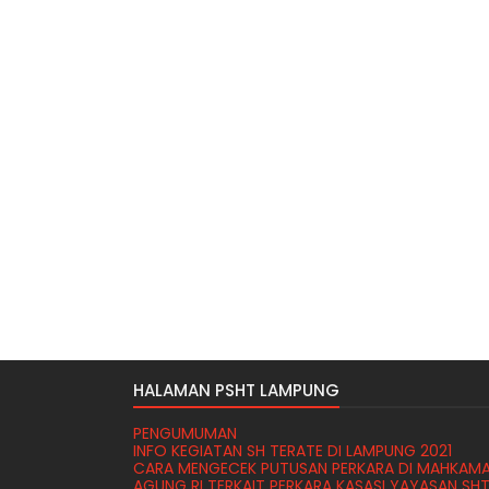
HALAMAN PSHT LAMPUNG
PENGUMUMAN
INFO KEGIATAN SH TERATE DI LAMPUNG 2021
CARA MENGECEK PUTUSAN PERKARA DI MAHKAM
AGUNG RI TERKAIT PERKARA KASASI YAYASAN SH