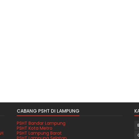
CABANG PSHT DI LAMPUNG
K
PSHT Bandar Lampung
PSHT Kota Metro
AH
PSHT Lampung Barat
T
PSHT Lampung Selatan