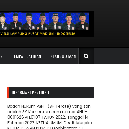
AN
TEMPAT LATIHAN
KEANGGOTAAN
INFORMASI PENTING !!!
Badan Hukum PSHT (SH Terate) yang sah
adalah SK Kemenkumham nomor AHU-
0001626.AH.01.07.TAHUN 2022, Tanggal 14
Februari 2022. KETUA UMUM: Drs. R. Murjoko
KETUA DEWAN PUSAT: Issoebiantoro, SH