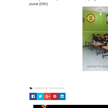
pusat (EBS)
CABANG
X
ORGANISASI