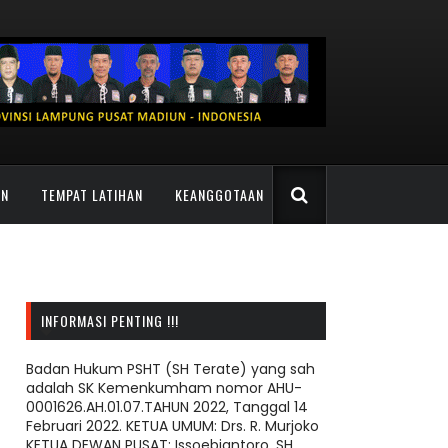
AN
TEMPAT LATIHAN
KEANGGOTAAN
INFORMASI PENTING !!!
Badan Hukum PSHT (SH Terate) yang sah
adalah SK Kemenkumham nomor AHU-
0001626.AH.01.07.TAHUN 2022, Tanggal 14
Februari 2022. KETUA UMUM: Drs. R. Murjoko
KETUA DEWAN PUSAT: Issoebiantoro, SH