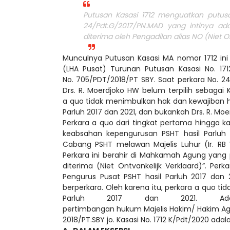
Putusan Kasasi 1712 menguatkan put
24/Pdt.G/2017/PN.MAD yang intinya a
diterima oleh Pengadilan alias NO (Niet O
Munculnya Putusan Kasasi MA nomor 1712 ini
(LHA Pusat) Turunan Putusan Kasasi No. 171
No. 705/PDT/2018/PT SBY. Saat perkara No. 24
Drs. R. Moerdjoko HW belum terpilih sebaga
a quo tidak menimbulkan hak dan kewajiban 
Parluh 2017 dan 2021, dan bukankah Drs. R. Mo
Perkara a quo dari tingkat pertama hingga 
keabsahan kepengurusan PSHT hasil Parluh 
Cabang PSHT melawan Majelis Luhur (Ir. RB
Perkara ini berahir di Mahkamah Agung yang
diterima (Niet Ontvankelijk Verklaard)”. P
Pengurus Pusat PSHT hasil Parluh 2017 dan 
berperkara. Oleh karena itu, perkara a quo t
Parluh 2017 dan 2021. Adap
pertimbangan hukum Majelis Hakim/ Hakim Agu
2018/PT.SBY jo. Kasasi No. 1712 K/Pdt/2020 adal