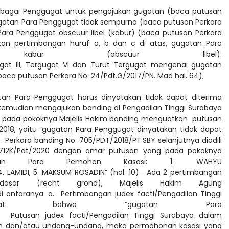
ebagai Penggugat untuk pengajukan gugatan (baca putusan
Gugatan Para Penggugat tidak sempurna (baca putusan Perkara
Para Penggugat obscuur libel (kabur) (baca putusan Perkara
rkan pertimbangan huruf a, b dan c di atas, gugatan Para
 kabur (obscuur libel).
ugat III, Tergugat VI dan Turut Tergugat mengenai gugatan
(baca putusan Perkara No. 24/Pdt.G/2017/PN. Mad hal. 64);
an Para Penggugat harus dinyatakan tidak dapat diterima
t kemudian mengajukan banding di Pengadilan Tinggi Surabaya
g pada pokoknya Majelis Hakim banding menguatkan putusan
 2018, yaitu “gugatan Para Penggugat dinyatakan tidak dapat
2). Perkara banding No. 705/PDT/2018/PT.SBY selanjutnya diadili
. 1712K/Pdt/2020 dengan amar putusan yang pada pokoknya
honan Para Pemohon Kasasi: 1. WAHYU
 4. LAMIDI, 5. MAKSUM ROSADIN” (hal. 10). Ada 2 pertimbangan
asar (recht grond), Majelis Hakim Agung
 antaranya: a. Pertimbangan judex facti/Pengadilan Tinggi
pat bahwa “gugatan Para
b. Putusan judex facti/Pengadilan Tinggi Surabaya dalam
kum dan/atau undang-undang, maka permohonan kasasi yang