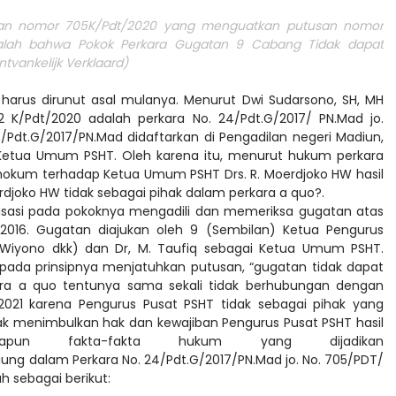
usan nomor 705K/Pdt/2020 yang menguatkan putusan nomor
dalah bahwa Pokok Perkara Gugatan 9 Cabang Tidak dapat
ntvankelijk Verklaard)
 harus dirunut asal mulanya. Menurut Dwi Sudarsono, SH, MH
2 K/Pdt/2020 adalah perkara No. 24/Pdt.G/2017/ PN.Mad jo.
/Pdt.G/2017/PN.Mad didaftarkan di Pengadilan negeri Madiun,
i Ketua Umum PSHT. Oleh karena itu, menurut hukum perkara
hokum terhadap Ketua Umum PSHT Drs. R. Moerdjoko HW hasil
erdjoko HW tidak sebagai pihak dalam perkara a quo?.
kasasi pada pokoknya mengadili dan memeriksa gugatan atas
2016. Gugatan diajukan oleh 9 (Sembilan) Ketua Pengurus
 Wiyono dkk) dan Dr, M. Taufiq sebagai Ketua Umum PSHT.
 pada prinsipnya menjatuhkan putusan, “gugatan tidak dapat
erkara a quo tentunya sama sekali tidak berhubungan dengan
2021 karena Pengurus Pusat PSHT tidak sebagai pihak yang
idak menimbulkan hak dan kewajiban Pengurus Pusat PSHT hasil
un fakta-fakta hukum yang dijadikan
ng dalam Perkara No. 24/Pdt.G/2017/PN.Mad jo. No. 705/PDT/
ah sebagai berikut: