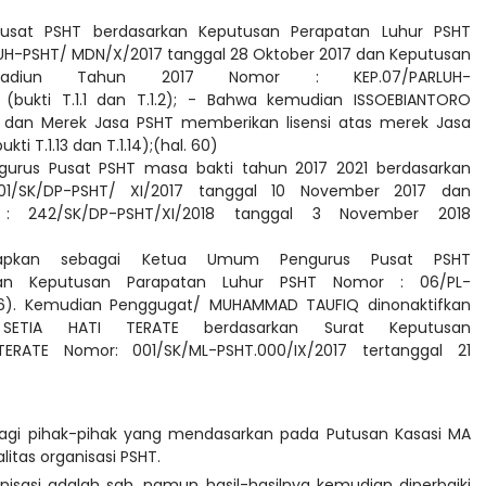
sat PSHT berdasarkan Keputusan Perapatan Luhur PSHT
LUH-PSHT/ MDN/X/2017 tanggal 28 Oktober 2017 dan Keputusan
adiun Tahun 2017 Nomor : KEP.07/PARLUH-
(bukti T.1.1 dan T.1.2); - Bahwa kemudian ISSOEBIANTORO
dan Merek Jasa PSHT memberikan lisensi atas merek Jasa
 T.1.13 dan T.1.14);(hal. 60)
rus Pusat PSHT masa bakti tahun 2017 2021 berdasarkan
1/SK/DP-PSHT/ XI/2017 tanggal 10 November 2017 dan
 242/SK/DP-PSHT/XI/2018 tanggal 3 November 2018
tapkan sebagai Ketua Umum Pengurus Pusat PSHT
rkan Keputusan Parapatan Luhur PSHT Nomor : 06/PL-
 P-6). Kemudian Penggugat/ MUHAMMAD TAUFIQ dinonaktifkan
ETIA HATI TERATE berdasarkan Surat Keputusan
ERATE Nomor: 001/SK/ML-PSHT.000/IX/2017 tertanggal 21
agi pihak-pihak yang mendasarkan pada Putusan Kasasi MA
litas organisasi PSHT.
isasi adalah sah, namun hasil-hasilnya kemudian diperbaiki