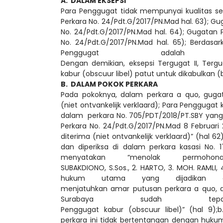
A. DALAM EKSEPSI
Para Penggugat tidak mempunyai kualitas s
Perkara No. 24/Pdt.G/2017/PN.Mad hal. 63); 
No. 24/Pdt.G/2017/PN.Mad hal. 64); Gugatan 
No. 24/Pdt.G/2017/PN.Mad hal. 65); Berdasa
Penggugat adalah
Dengan demikian, eksepsi Tergugat II, Terg
kabur (obscuur libel) patut untuk dikabulkan 
B. DALAM POKOK PERKARA
Pada pokoknya, dalam perkara a quo, gugat
(niet ontvankelijk verklaard); Para Pengguga
dalam perkara No. 705/PDT/2018/PT.SBY yan
Perkara No. 24/Pdt.G/2017/PN.Mad 8 Februari
diterima (niet ontvankelijk verklaard)” (hal 6
dan diperiksa di dalam perkara kasasi No
menyatakan “menolak permo
SUBAKDIONO, S.Sos., 2. HARTO, 3. MOH. RAMLI,
hukum utama yang dijadikan d
menjatuhkan amar putusan perkara a quo, di
Surabaya sudah te
Penggugat kabur (obscuur libel)” (hal 9);
perkara ini tidak bertentangan dengan hu