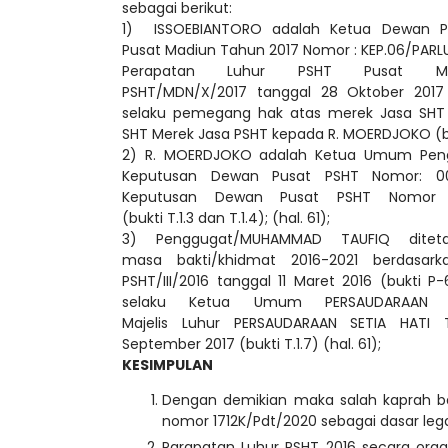
sebagai berikut:
1) ISSOEBIANTORO adalah Ketua Dewan Pu
Pusat Madiun Tahun 2017 Nomor : KEP.06/PAR
Perapatan Luhur PSHT Pusat M
PSHT/MDN/X/2017 tanggal 28 Oktober 2017 
selaku pemegang hak atas merek Jasa SHT 
SHT Merek Jasa PSHT kepada R. MOERDJOKO (bukti
2) R. MOERDJOKO adalah Ketua Umum Pengu
Keputusan Dewan Pusat PSHT Nomor: 00
Keputusan Dewan Pusat PSHT Nomor :
(bukti T.1.3 dan T.1.4); (hal. 61);
3) Penggugat/MUHAMMAD TAUFIQ dite
masa bakti/khidmat 2016-2021 berdasa
PSHT/III/2016 tanggal 11 Maret 2016 (bukti
selaku Ketua Umum PERSAUDARAAN S
Majelis Luhur PERSAUDARAAN SETIA HATI T
September 2017 (bukti T.1.7) (hal. 61);
KESIMPULAN
Dengan demikian maka salah kaprah b
nomor 1712K/Pdt/2020 sebagai dasar lega
Parapatan Luhur PSHT 2016 secara organ