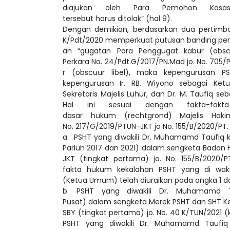
diajukan oleh Para Pemohon Kasa
tersebut harus ditolak” (hal 9).
Dengan demikian, berdasarkan dua pertimba
K/Pdt/2020 memperkuat putusan banding per
an “gugatan Para Penggugat kabur (obsc
Perkara No. 24/Pdt.G/2017/PN.Mad jo. No. 705/
r (obscuur libel), maka kepengurusan P
kepengurusan Ir. RB. Wiyono sebagai Ketu
Sekretaris Majelis Luhur, dan Dr. M. Taufiq
Hal ini sesuai dengan fakta-fak
dasar hukum (rechtgrond) Majelis Hak
No. 217/G/2019/PTUN-JKT jo No. 155/B/2020/PT.T
a. PSHT yang diwakili Dr. Muhamamd Taufiq 
Parluh 2017 dan 2021) dalam sengketa Badan
JKT (tingkat pertama) jo. No. 155/B/2020/P
fakta hukum kekalahan PSHT yang di wak
(Ketua Umum) telah diuraikan pada angka 1 d
b. PSHT yang diwakili Dr. Muhamamd T
Pusat) dalam sengketa Merek PSHT dan SHT Kel
SBY (tingkat pertama) jo. No. 40 K/TUN/2021
PSHT yang diwakili Dr. Muhamamd Taufiq