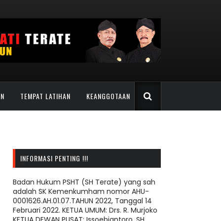
AN
TEMPAT LATIHAN
KEANGGOTAAN
INFORMASI PENTING !!!
Badan Hukum PSHT (SH Terate) yang sah
adalah SK Kemenkumham nomor AHU-
0001626.AH.01.07.TAHUN 2022, Tanggal 14
Februari 2022. KETUA UMUM: Drs. R. Murjoko
KETUA DEWAN PUSAT: Issoebiantoro, SH