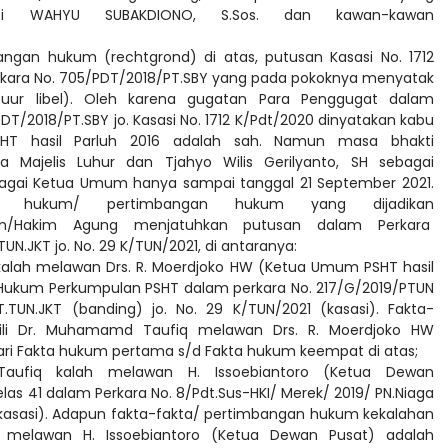
si WAHYU SUBAKDIONO, S.Sos. dan kawan-kawan
ngan hukum (rechtgrond) di atas, putusan Kasasi No. 1712
kara No. 705/PDT/2018/PT.SBY yang pada pokoknya menyatak
uur libel). Oleh karena gugatan Para Penggugat dalam
PDT/2018/PT.SBY jo. Kasasi No. 1712 K/Pdt/2020 dinyatakan kabu
SHT hasil Parluh 2016 adalah sah. Namun masa bhakti
a Majelis Luhur dan Tjahyo Wilis Gerilyanto, SH sebagai
 sebagai Ketua Umum hanya sampai tanggal 21 September 2021.
ta hukum/ pertimbangan hukum yang dijadikan
im/Hakim Agung menjatuhkan putusan dalam Perkara
UN.JKT jo. No. 29 K/TUN/2021, di antaranya:
kalah melawan Drs. R. Moerdjoko HW (Ketua Umum PSHT hasil
 Hukum Perkumpulan PSHT dalam perkara No. 217/G/2019/PTUN
T.TUN.JKT (banding) jo. No. 29 K/TUN/2021 (kasasi). Fakta-
ili Dr. Muhamamd Taufiq melawan Drs. R. Moerdjoko HW
ari Fakta hukum pertama s/d Fakta hukum keempat di atas;
aufiq kalah melawan H. Issoebiantoro (Ketua Dewan
as 41 dalam Perkara No. 8/Pdt.Sus-HKI/ Merek/ 2019/ PN.Niaga
 (kasasi). Adapun fakta-fakta/ pertimbangan hukum kekalahan
 melawan H. Issoebiantoro (Ketua Dewan Pusat) adalah