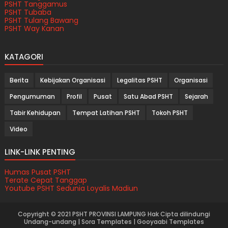
PSHT Tanggamus
PSHT Tubaba
PSHT Tulang Bawang
PSHT Way Kanan
KATAGORI
Berita
Kebijakan Organisasi
Legalitas PSHT
Organisasi
Pengumuman
Profil
Pusat
Satu Abad PSHT
Sejarah
Tabir Kehidupan
Tempat Latihan PSHT
Tokoh PSHT
Video
LINK-LINK PENTING
Humas Pusat PSHT
Terate Cepat Tanggap
Youtube PSHT Sedunia Loyalis Madiun
Copyright © 2021
PSHT PROVINSI LAMPUNG
Hak Cipta dilindungi
Undang-undang |
Sora Templates
|
Gooyaabi Templates