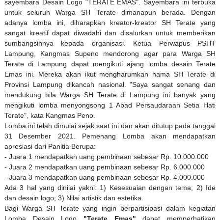
sayembara Desain Logo "TERATE EMAS". Sayembara ini terbuka
untuk seluruh Warga SH Terate dimanapun berada. Dengan
adanya lomba ini, diharapkan kreator-kreator SH Terate yang
sangat kreatif dapat diwadahi dan disalurkan untuk memberikan
sumbangsihnya kepada organisasi. Ketua Perwapus PSHT
Lampung, Kangmas Supeno mendorong agar para Warga SH
Terate di Lampung dapat mengikuti ajang lomba desain Terate
Emas ini. Mereka akan ikut mengharumkan nama SH Terate di
Provinsi Lampung dikancah nasional. "Saya sangat senang dan
mendukung bila Warga SH Terate di Lampung ini banyak yang
mengikuti lomba menyongsong 1 Abad Persaudaraan Setia Hati
Terate", kata Kangmas Peno.
Lomba ini telah dimulai sejak saat ini dan akan ditutup pada tanggal
31 Desember 2021. Pemenang Lomba akan mendapatkan
apresiasi dari Panitia Berupa:
- Juara 1 mendapatkan uang pembinaan sebesar Rp. 10.000.000
- Juara 2 mendapatkan uang pembinaan sebesar Rp. 6.000.000
- Juara 3 mendapatkan uang pembinaan sebesar Rp. 4.000.000
Ada 3 hal yang dinilai yakni:
1)
Kesesuaian dengan tema;
2)
Ide
dan desain logo;
3)
Nilai artistik dan estetika.
Bagi Warga SH Terate yang ingin berpartisipasi dalam kegiatan
Lomba Desain Logo
"Terate Emas"
dapat memperhatikan